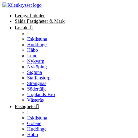
Lediga Lokaler
Sålda Fastigheter & Mark
Lokaler
Eskilstuna
Huddinge
Håbo
Lund
Nykvarn
Nyköping
Sigtuna
Staffanstorp
Strängnäs
Södertälje
Upplands-Bro
Västerås
Fastigheter
Eskilstuna
Götene
Huddinge
Håbo