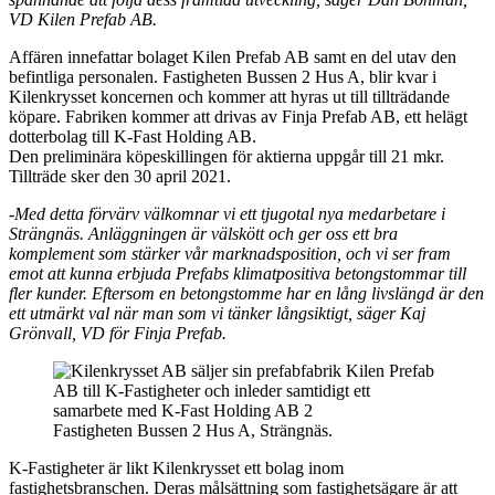
VD Kilen Prefab AB.
Affären innefattar bolaget Kilen Prefab AB samt en del utav den
befintliga personalen. Fastigheten Bussen 2 Hus A, blir kvar i
Kilenkrysset koncernen och kommer att hyras ut till tillträdande
köpare. Fabriken kommer att drivas av Finja Prefab AB, ett helägt
dotterbolag till K-Fast Holding AB.
Den preliminära köpeskillingen för aktierna uppgår till 21 mkr.
Tillträde sker den 30 april 2021.
-Med detta förvärv välkomnar vi ett tjugotal nya medarbetare i
Strängnäs. Anläggningen är välskött och ger oss ett bra
komplement som stärker vår marknadsposition, och vi ser fram
emot att kunna erbjuda Prefabs klimatpositiva betongstommar till
fler kunder. Eftersom en betongstomme har en lång livslängd är den
ett utmärkt val när man som vi tänker långsiktigt, säger Kaj
Grönvall, VD för Finja Prefab.
Fastigheten Bussen 2 Hus A, Strängnäs.
K-Fastigheter är likt Kilenkrysset ett bolag inom
fastighetsbranschen. Deras målsättning som fastighetsägare är att