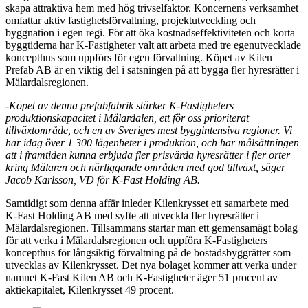
skapa attraktiva hem med hög trivselfaktor. Koncernens verksamhet
omfattar aktiv fastighetsförvaltning, projektutveckling och
byggnation i egen regi. För att öka kostnadseffektiviteten och korta
byggtiderna har K-Fastigheter valt att arbeta med tre egenutvecklade
koncepthus som uppförs för egen förvaltning. Köpet av Kilen
Prefab AB är en viktig del i satsningen på att bygga fler hyresrätter i
Mälardalsregionen.
-Köpet av denna prefabfabrik stärker K-Fastigheters
produktionskapacitet i Mälardalen, ett för oss prioriterat
tillväxtområde, och en av Sveriges mest byggintensiva regioner. Vi
har idag över 1 300 lägenheter i produktion, och har målsättningen
att i framtiden kunna erbjuda fler prisvärda hyresrätter i fler orter
kring Mälaren och närliggande områden med god tillväxt, säger
Jacob Karlsson, VD för K-Fast Holding AB.
Samtidigt som denna affär inleder Kilenkrysset ett samarbete med
K-Fast Holding AB med syfte att utveckla fler hyresrätter i
Mälardalsregionen. Tillsammans startar man ett gemensamägt bolag
för att verka i Mälardalsregionen och uppföra K-Fastigheters
koncepthus för långsiktig förvaltning på de bostadsbyggrätter som
utvecklas av Kilenkrysset. Det nya bolaget kommer att verka under
namnet K-Fast Kilen AB och K-Fastigheter äger 51 procent av
aktiekapitalet, Kilenkrysset 49 procent.