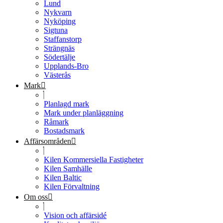
Lund
Nykvarn
Nyköping
Sigtuna
Staffanstorp
Strängnäs
Södertälje
Upplands-Bro
Västerås
Mark
Planlagd mark
Mark under planläggning
Råmark
Bostadsmark
Affärsområden
Kilen Kommersiella Fastigheter
Kilen Samhälle
Kilen Baltic
Kilen Förvaltning
Om oss
Vision och affärsidé