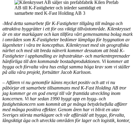
-Med detta samarbete får K-Fastigheter tillgång till många och
attraktiva byggrätter i ett för oss viktigt tillväxtområde. Kilenkrysset
är en stor markägare och kan tillföra vårt gemensamma bolag mark
i områden som K-Fastigheter bedömer lämpliga för byggnation av
lägenheter i våra tre koncepthus. Kilenkrysset med sin geografiska
närhet och med sitt breda nätverk kommer dessutom att bistå K-
Fastigheter i upphandling av infrastruktur- och markentreprenader
hänförliga till den kommande bostadsproduktionen. Vi kommer att
bygga och förvalta våra hus enligt samma höga krav som vi ställer
på alla våra projekt, fortsätter Jacob Karlsson.
– Affären vi nu genomför känns mycket positiv och att vi nu
påbörjar ett samarbete tillsammans med K-Fast Holding AB tror
jag kommer ge en god energi till vår framtida utveckling inom
koncernen. Vi har sedan 1990 byggt upp en bygg- och
fastighetskoncern som kommit att ge många betydelsefulla affärer
med många positiva effekter. Genom åren har vi blivit en utav
Sveriges största markägare och vår affärsidé att bygga, förvalta,
långsiktigt äga och utveckla områden för lager och logistik, kontor,
bostäder och samhällsnytta, genomsyrar alla våra beslut.
Samarbetet med K-Fastigheter har en stor potential då vi i stor del