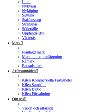
Lund
Nykvarn
Nyköping
Sigtuna
Staffanstorp
Strängnäs
Södertälje
Upplands-Bro
Västerås
Mark
Planlagd mark
Mark under planläggning
Råmark
Bostadsmark
Affärsområden
Kilen Kommersiella Fastigheter
Kilen Samhälle
Kilen Baltic
Kilen Förvaltning
Om oss
Vision och affärsidé