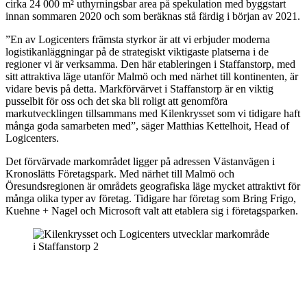
cirka 24 000 m² uthyrningsbar area på spekulation med byggstart
innan sommaren 2020 och som beräknas stå färdig i början av 2021.
”En av Logicenters främsta styrkor är att vi erbjuder moderna
logistikanläggningar på de strategiskt viktigaste platserna i de
regioner vi är verksamma. Den här etableringen i Staffanstorp, med
sitt attraktiva läge utanför Malmö och med närhet till kontinenten, är
vidare bevis på detta. Markförvärvet i Staffanstorp är en viktig
pusselbit för oss och det ska bli roligt att genomföra
markutvecklingen tillsammans med Kilenkrysset som vi tidigare haft
många goda samarbeten med”, säger Matthias Kettelhoit, Head of
Logicenters.
Det förvärvade markområdet ligger på adressen Västanvägen i
Kronoslätts Företagspark. Med närhet till Malmö och
Öresundsregionen är områdets geografiska läge mycket attraktivt för
många olika typer av företag. Tidigare har företag som Bring Frigo,
Kuehne + Nagel och Microsoft valt att etablera sig i företagsparken.
”Logicenters delar vår vision om att bidra till en ökad tillväxt i
regionen, där tillgången till smart logistik spelar en viktig roll. I
augusti valde Microsoft att köpa från oss i samma område och
tidigare i år har vi förlängt hyreskontraktet med Alfa Laval för deras