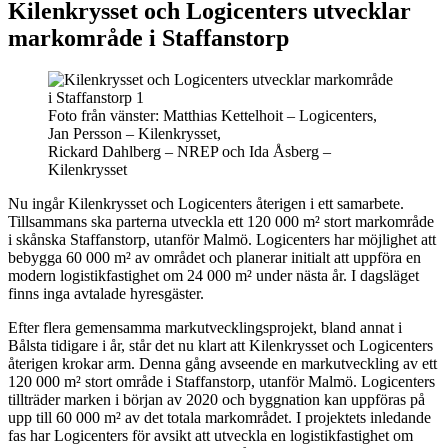
Kilenkrysset och Logicenters utvecklar
markområde i Staffanstorp
Foto från vänster: Matthias Kettelhoit – Logicenters,
Jan Persson – Kilenkrysset,
Rickard Dahlberg – NREP och Ida Åsberg –
Kilenkrysset
Nu ingår Kilenkrysset och Logicenters återigen i ett samarbete.
Tillsammans ska parterna utveckla ett 120 000 m² stort markområde
i skånska Staffanstorp, utanför Malmö. Logicenters har möjlighet att
bebygga 60 000 m² av området och planerar initialt att uppföra en
modern logistikfastighet om 24 000 m² under nästa år. I dagsläget
finns inga avtalade hyresgäster.
Efter flera gemensamma markutvecklingsprojekt, bland annat i
Bålsta tidigare i år, står det nu klart att Kilenkrysset och Logicenters
återigen krokar arm. Denna gång avseende en markutveckling av ett
120 000 m² stort område i Staffanstorp, utanför Malmö. Logicenters
tillträder marken i början av 2020 och byggnation kan uppföras på
upp till 60 000 m² av det totala markområdet. I projektets inledande
fas har Logicenters för avsikt att utveckla en logistikfastighet om