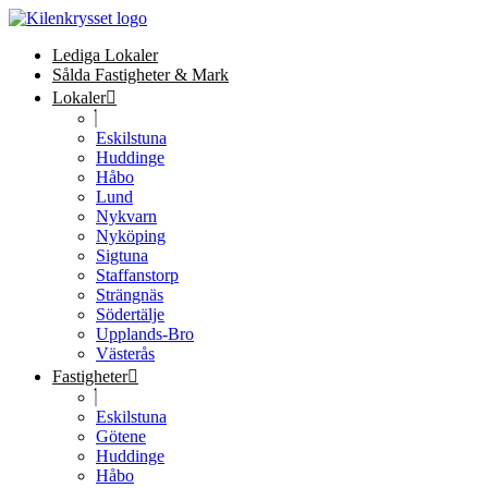
Lediga Lokaler
Sålda Fastigheter & Mark
Lokaler
Eskilstuna
Huddinge
Håbo
Lund
Nykvarn
Nyköping
Sigtuna
Staffanstorp
Strängnäs
Södertälje
Upplands-Bro
Västerås
Fastigheter
Eskilstuna
Götene
Huddinge
Håbo