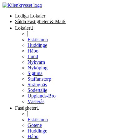
Lediga Lokaler
Sålda Fastigheter & Mark
Lokaler
Eskilstuna
Huddinge
Håbo
Lund
Nykvarn
Nyköping
Sigtuna
Staffanstorp
Strängnäs
Södertälje
Upplands-Bro
Västerås
Fastigheter
Eskilstuna
Götene
Huddinge
Håbo