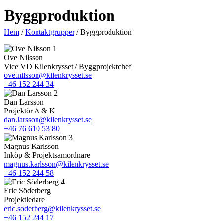
Byggproduktion
Hem
/
Kontaktgrupper
/
Byggproduktion
Ove Nilsson
Vice VD Kilenkrysset / Byggprojektchef
ove.nilsson@kilenkrysset.se
+46 152 244 34
Dan Larsson
Projektör A & K
dan.larsson@kilenkrysset.se
+46 76 610 53 80
Magnus Karlsson
Inköp & Projektsamordnare
magnus.karlsson@kilenkrysset.se
+46 152 244 58
Eric Söderberg
Projektledare
eric.soderberg@kilenkrysset.se
+46 152 244 17