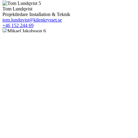
Tom Lundqvist
Projektledare Installation & Teknik
tom.lundqvist@kilenkrysset.se
+46 152 244 69
Mikael Jakobsson
Platschef
mikael.jakobsson@kilenkrysset.se
+46 70 766 54 15
Johan Lindell
Platschef
johan.lindell@kilenkrysset.se
+46 152 244 31
Kontakta oss
Company
Detta fält används för valideringsändamål och ska lämnas