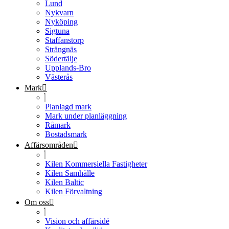
Lund
Nykvarn
Nyköping
Sigtuna
Staffanstorp
Strängnäs
Södertälje
Upplands-Bro
Västerås
Mark
Planlagd mark
Mark under planläggning
Råmark
Bostadsmark
Affärsområden
Kilen Kommersiella Fastigheter
Kilen Samhälle
Kilen Baltic
Kilen Förvaltning
Om oss
Vision och affärsidé