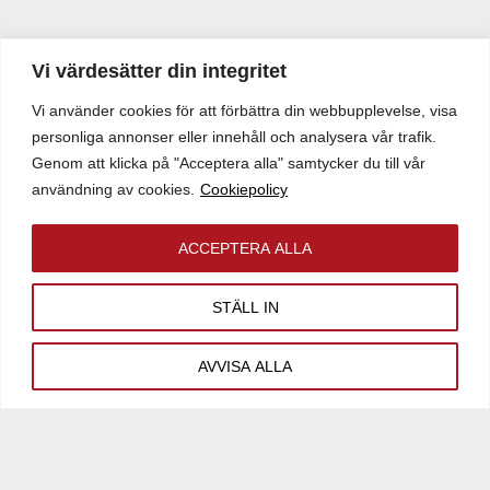
s
Nasaren 5, Eskilstuna kommun. Avtalet
s
avser en bilanläggning åt Biltjänsten
f
Vi värdesätter din integritet
Serrander Bil, en auktoriserad
b
Vi använder cookies för att förbättra din webbupplevelse, visa
bilåterförsäljare av KIA. Avtalet innefattar
o
personliga annonser eller innehåll och analysera vår trafik.
en nybyggnation på 4 175 kvm, fördelad på
m
Genom att klicka på "Acceptera alla" samtycker du till vår
3 293 kvm bilhall/verkstad och 882 kvm
användning av cookies.
Cookiepolicy
kontor, personalutrymme. Fastigheten är
f
inom Eskilstunas mest attraktiva lägen,
a
ACCEPTERA ALLA
med en bra geografisk placering samt goda
S
exponeringsmöjligheter och lättillgänglighet
u
STÄLL IN
[…]
LÄS VIDARE
AVVISA ALLA