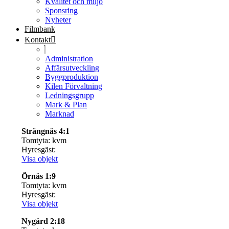
Kvalitet och miljö
Sponsring
Nyheter
Filmbank
Kontakt
Administration
Affärsutveckling
Byggproduktion
Kilen Förvaltning
Ledningsgrupp
Mark & Plan
Marknad
Strängnäs 4:1
Tomtyta: kvm
Hyresgäst:
Visa objekt
Örnäs 1:9
Tomtyta: kvm
Hyresgäst:
Visa objekt
Nygård 2:18