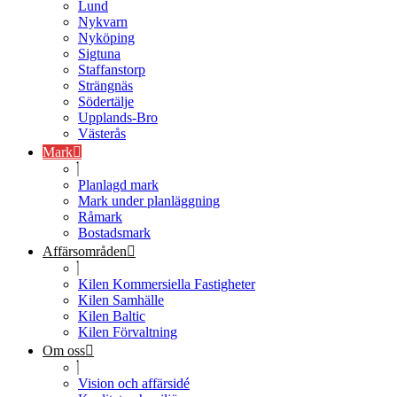
Lund
Nykvarn
Nyköping
Sigtuna
Staffanstorp
Strängnäs
Södertälje
Upplands-Bro
Västerås
Mark
Planlagd mark
Mark under planläggning
Råmark
Bostadsmark
Affärsområden
Kilen Kommersiella Fastigheter
Kilen Samhälle
Kilen Baltic
Kilen Förvaltning
Om oss
Vision och affärsidé