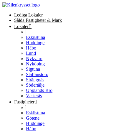
Lediga Lokaler
Sålda Fastigheter & Mark
Lokaler
Eskilstuna
Huddinge
Håbo
Lund
Nykvarn
Nyköping
Sigtuna
Staffanstorp
Strängnäs
Södertälje
Upplands-Bro
Västerås
Fastigheter
Eskilstuna
Götene
Huddinge
Håbo