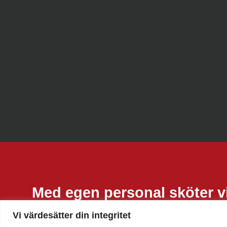
Med egen personal sköter vi
ombyggnationer av alla våra
Vi värdesätter din integritet