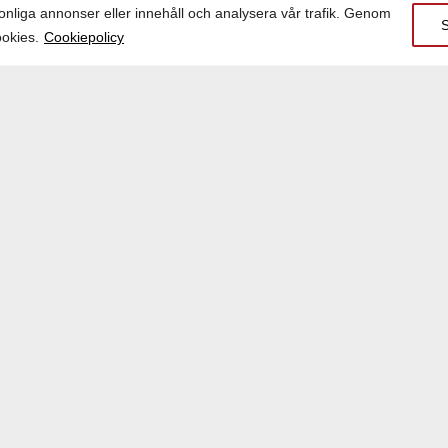
onliga annonser eller innehåll och analysera vår trafik. Genom
ookies.
Cookiepolicy
g
ch ombyggnationer av alla våra fastigheter. Vi använder e
ppfyller deras behov. Vi förvaltar allt från kommersiella 