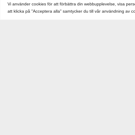
Vi använder cookies för att förbättra din webbupplevelse, visa pers
att klicka på "Acceptera alla" samtycker du till vår användning av c
Hem
/
Affärsområden
/
Kilen Förvaltnin
Kilen Förvaltning
Kilen Förvaltning sköter drift, underhåll o
egen kontaktperson som ser till att lokalen u
samhällsbyggnader.
NYHETER