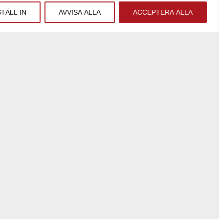
lösningar för era framtidsplaner.
STÄLL IN
AVVISA ALLA
ACCEPTERA ALLA
ndast egen personal, och varje kund får en
fastigheter och kontor till bostäder och