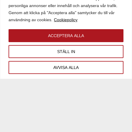
personliga annonser eller innehåll och analysera vår trafik.
Genom att klicka på "Acceptera alla" samtycker du till vår
användning av cookies.
Cookiepolicy
ACCEPTERA ALLA
STÄLL IN
KONTAKTA OSS
AVVISA ALLA
Strängnäs
Kilenvägen 3
645 47 Strängnäs
Tfn: 0152-244 00
Stockholm
Kammakargatan 13