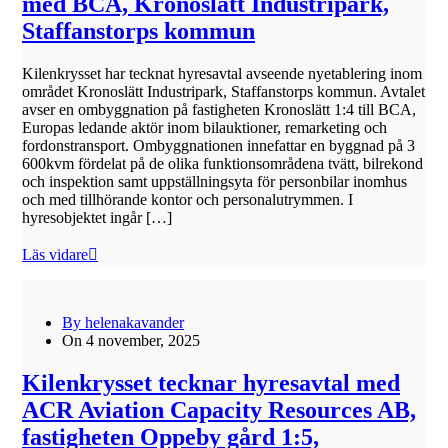
med BCA, Kronoslätt Industripark,
Staffanstorps kommun
Kilenkrysset har tecknat hyresavtal avseende nyetablering inom
området Kronoslätt Industripark, Staffanstorps kommun. Avtalet
avser en ombyggnation på fastigheten Kronoslätt 1:4 till BCA,
Europas ledande aktör inom bilauktioner, remarketing och
fordonstransport. Ombyggnationen innefattar en byggnad på 3
600kvm fördelat på de olika funktionsområdena tvätt, bilrekond
och inspektion samt uppställningsyta för personbilar inomhus
och med tillhörande kontor och personalutrymmen. I
hyresobjektet ingår […]
Läs vidare
By helenakavander
On 4 november, 2025
Kilenkrysset tecknar hyresavtal med
ACR Aviation Capacity Resources AB,
fastigheten Oppeby gård 1:5,