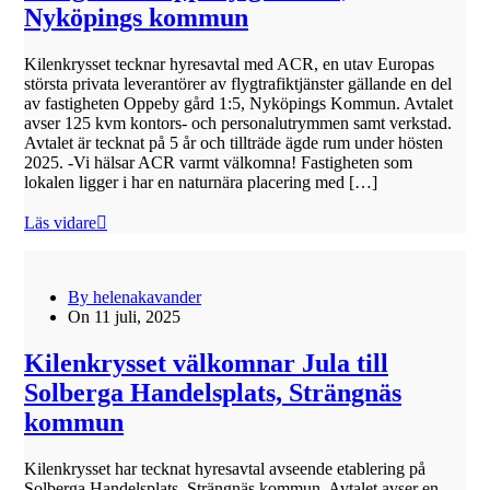
Nyköpings kommun
Kilenkrysset tecknar hyresavtal med ACR, en utav Europas
största privata leverantörer av flygtrafiktjänster gällande en del
av fastigheten Oppeby gård 1:5, Nyköpings Kommun. Avtalet
avser 125 kvm kontors- och personalutrymmen samt verkstad.
Avtalet är tecknat på 5 år och tillträde ägde rum under hösten
2025. -Vi hälsar ACR varmt välkomna! Fastigheten som
lokalen ligger i har en naturnära placering med […]
Läs vidare
By helenakavander
On 11 juli, 2025
Kilenkrysset välkomnar Jula till
Solberga Handelsplats, Strängnäs
kommun
Kilenkrysset har tecknat hyresavtal avseende etablering på
Solberga Handelsplats, Strängnäs kommun. Avtalet avser en