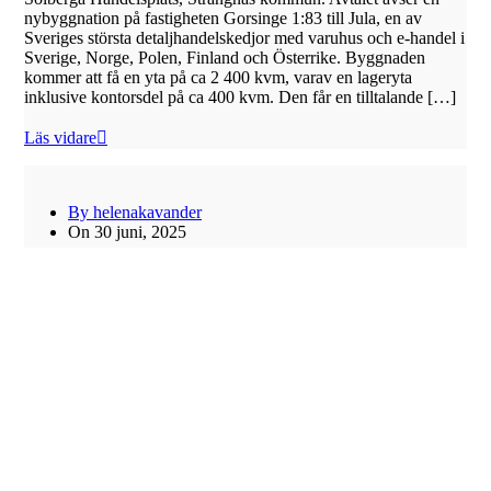
nybyggnation på fastigheten Gorsinge 1:83 till Jula, en av
Sveriges största detaljhandelskedjor med varuhus och e-handel i
Sverige, Norge, Polen, Finland och Österrike. Byggnaden
kommer att få en yta på ca 2 400 kvm, varav en lageryta
inklusive kontorsdel på ca 400 kvm. Den får en tilltalande […]
Läs vidare
By helenakavander
On 30 juni, 2025
Kilenkrysset säljer markområde inom
Biskopskvarn, Strängnäs kommun
Kilenkrysset säljer 2 500 kvm till fastighetsutvecklaren NALYD
fastigheter som kommer att bistå hamburgerkedjan Mister York
med en etablering i Strängnäs. På fastigheten Graniten 8
kommer köparen att genomföra en byggnation samt teckna
hyresavtal avseende Mister Yorks nya koncepthus om 260 kvm,
byggt helt efter deras designkoncept. Fastigheten är belägen på
det trivsamma företagsområdet Biskopskvarn, Strängnäs