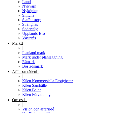
Lund
Nykvarn
Nyköping
Sigtuna
Staffanstorp
Strängnäs
Södertälje
Upplands-Bro
Västerås
Mark
Planlagd mark
Mark under planläggning
Råmark
Bostadsmark
Affärsområden
Kilen Kommersiella Fastigheter
Kilen Samhälle
Kilen Baltic
Kilen Förvaltning
Om oss
Vision och affärsidé