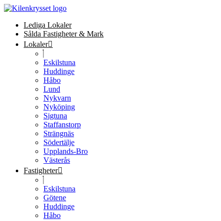
Lediga Lokaler
Sålda Fastigheter & Mark
Lokaler
Eskilstuna
Huddinge
Håbo
Lund
Nykvarn
Nyköping
Sigtuna
Staffanstorp
Strängnäs
Södertälje
Upplands-Bro
Västerås
Fastigheter
Eskilstuna
Götene
Huddinge
Håbo