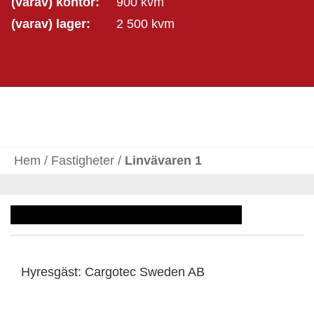
(varav) kontor:
900 kvm
(varav) lager:
2 500 kvm
Hem
/
Fastigheter
/
Linvävaren 1
Hyresgäst: Cargotec Sweden AB