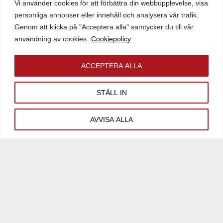
Vi använder cookies för att förbättra din webbupplevelse, visa
personliga annonser eller innehåll och analysera vår trafik.
Genom att klicka på "Acceptera alla" samtycker du till vår
Fler fastigheter i Södertälje
användning av cookies.
Cookiepolicy
DIN BIL STOCKHOLM AB
ACCEPTERA ALLA
Linvävaren 4
STÄLL IN
Tallvägen 10
Lokalyta:
4 157 kvm
AVVISA ALLA
Tomtyta:
10 068 kvm
AXESSLOGISTICS
Linvävaren 3
Tallvägen 12