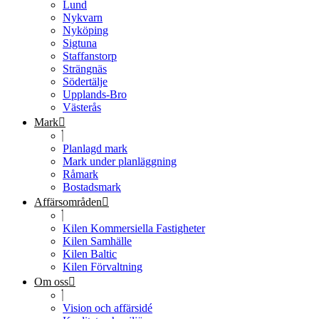
Lund
Nykvarn
Nyköping
Sigtuna
Staffanstorp
Strängnäs
Södertälje
Upplands-Bro
Västerås
Mark
Planlagd mark
Mark under planläggning
Råmark
Bostadsmark
Affärsområden
Kilen Kommersiella Fastigheter
Kilen Samhälle
Kilen Baltic
Kilen Förvaltning
Om oss
Vision och affärsidé