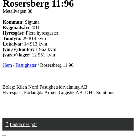
Rosersberg 11:96
Metallvägen 38
Kommun:
Sigtuna
Byggnadsår:
2011
Hyresgäst:
Flera hyresgäster
Tomtyta:
29 819 kvm
Lokalyta:
14 913 kvm
(varav) kontor:
1 962 kvm
(varav) lager:
12 951 kvm
Hem
/
Fastigheter
/
Rosersberg 11:96
Bolag: Kilen Nord Fastighetsförvaltning AB
Hyresgäst: Förlängda Armen Logistik AB, DHL Solutions
Ladda ner pdf