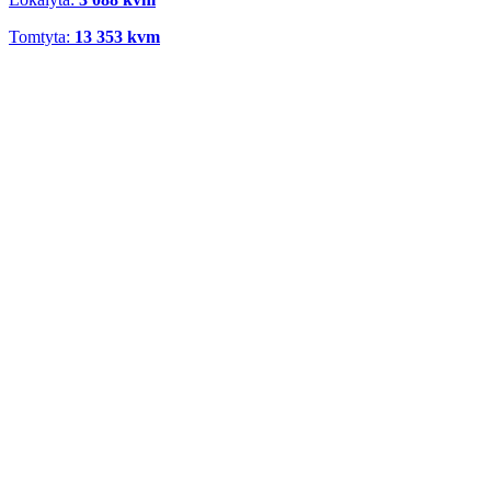
Tomtyta:
13 353 kvm
Nokian Däck AB
Rosersberg 11:84
Metallvägen 34
Lokalyta:
19 398 kvm
Tomtyta:
43 407 kvm
Expohouse Sweden AB
Rosersberg 11:107
Metallvägen 44
Lokalyta:
5 785 kvm
Tomtyta:
15 202 kvm
DHL Freight (Sweden) AB