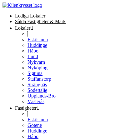
Lediga Lokaler
Sålda Fastigheter & Mark
Lokaler
Eskilstuna
Huddinge
Håbo
Lund
Nykvarn
Nyköping
Sigtuna
Staffanstorp
Strängnäs
Södertälje
Upplands-Bro
Västerås
Fastigheter
Eskilstuna
Götene
Huddinge
Håbo