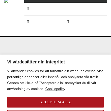
Fler fastigheter i Håbo
Vi värdesätter din integritet
Vi använder cookies för att förbättra din webbupplevelse, visa
FLERA HYRESGÄSTER
personliga annonser eller innehåll och analysera vår trafik.
Väppeby 7:238
Genom att klicka på "Acceptera alla" samtycker du till vår
användning av cookies.
Cookiepolicy
Spjutvägen 36
Lokalyta:
2 400 kvm
ACCEPTERA ALLA
Tomtyta:
3 994 kvm