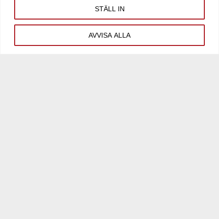
STÄLL IN
AVVISA ALLA
HYRDON SVERIGE AB
Väppeby 7:253
Spjutvägen 28B
Lokalyta:
450 kvm
HEDIN DÄCKDEPÅ
Väppeby 7:249
Spjutvägen 22
Lokalyta:
4 580 kvm