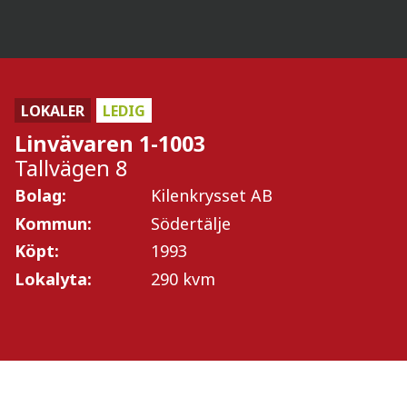
Linvävaren 1-1002
(Lokaler)
LOKALER
LEDIG
Hyresgäst: Cargotec Sweden AB
Linvävaren 1-1003
Visa objekt
Tallvägen 8
Bolag:
Kilenkrysset AB
Kommun:
Södertälje
Köpt:
1993
Lokalyta:
290 kvm