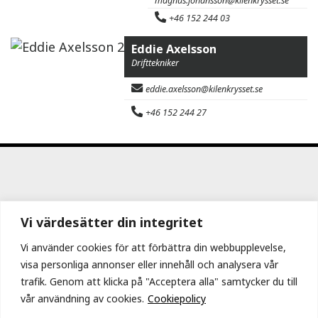
magnus.johansson@kilenkrysset.se
+46 152 244 03
Eddie Axelsson
Drifttekniker
eddie.axelsson@kilenkrysset.se
+46 152 244 27
Fler lokaler i Södertälje
Vi värdesätter din integritet
Vi använder cookies för att förbättra din webbupplevelse,
CARGOTEC SWEDEN AB
visa personliga annonser eller innehåll och analysera vår
Linvävaren 1-1002
trafik. Genom att klicka på "Acceptera alla" samtycker du till
Tallvägen 8
vår användning av cookies.
Cookiepolicy