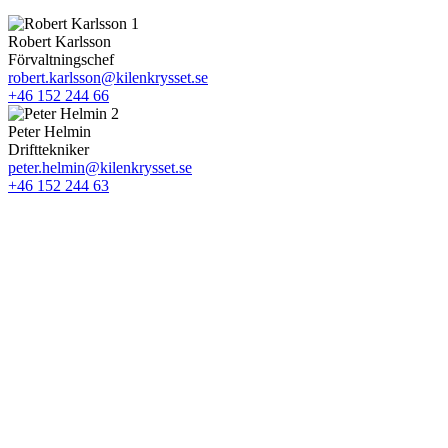
Robert Karlsson
Förvaltningschef
robert.karlsson@kilenkrysset.se
+46 152 244 66
Peter Helmin
Drifttekniker
peter.helmin@kilenkrysset.se
+46 152 244 63
Fler lokaler i Nyköping
Nycopac AB
Oppeby Gård 1:5- 1003
Eskilstunavägen 7A
Lokalyta:
423 kvm
Schneider Electric AB
Oppeby Gård 1:5- 1001