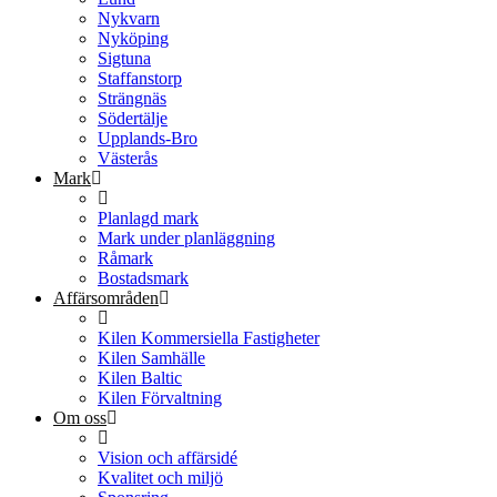
Nykvarn
Nyköping
Sigtuna
Staffanstorp
Strängnäs
Södertälje
Upplands-Bro
Västerås
Mark
Planlagd mark
Mark under planläggning
Råmark
Bostadsmark
Affärsområden
Kilen Kommersiella Fastigheter
Kilen Samhälle
Kilen Baltic
Kilen Förvaltning
Om oss
Vision och affärsidé
Kvalitet och miljö