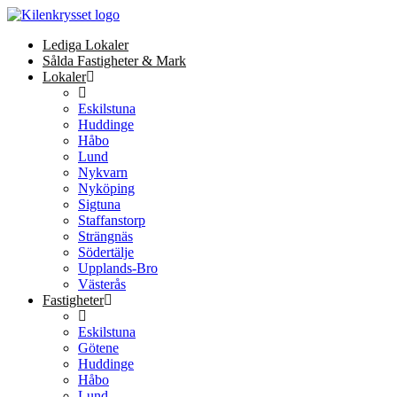
Lediga Lokaler
Sålda Fastigheter & Mark
Lokaler
Eskilstuna
Huddinge
Håbo
Lund
Nykvarn
Nyköping
Sigtuna
Staffanstorp
Strängnäs
Södertälje
Upplands-Bro
Västerås
Fastigheter
Eskilstuna
Götene
Huddinge
Håbo
Lund