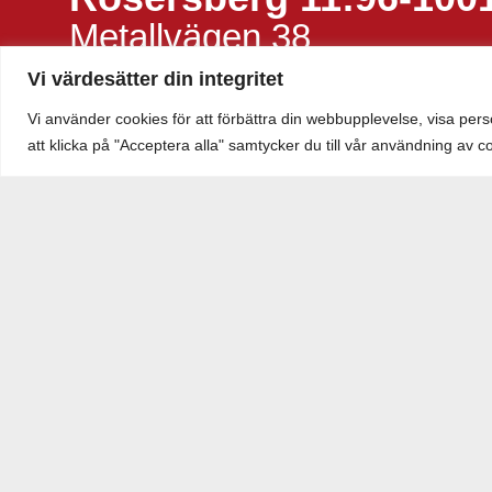
Metallvägen 38
Kommun:
Sigtuna
Hyr
Vi värdesätter din integritet
Byggnadsår:
2011
Lok
Vi använder cookies för att förbättra din webbupplevelse, visa pers
att klicka på "Acceptera alla" samtycker du till vår användning av c
Hem
/
Lokaler
/
Rosersberg 11:96-1001