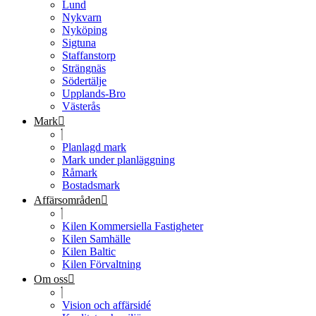
Lund
Nykvarn
Nyköping
Sigtuna
Staffanstorp
Strängnäs
Södertälje
Upplands-Bro
Västerås
Mark
Planlagd mark
Mark under planläggning
Råmark
Bostadsmark
Affärsområden
Kilen Kommersiella Fastigheter
Kilen Samhälle
Kilen Baltic
Kilen Förvaltning
Om oss
Vision och affärsidé