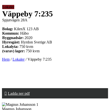
Lokaler
Väppeby 7:235
Spjutvägen 28A
Bolag:
KilenX 123 AB
Kommun:
Håbo
Byggnadsår:
2020
Hyresgäst:
Hyrdon Sverige AB
Lokalyta:
750 kvm
(varav) lager:
750 kvm
Hem
/
Lokaler
/
Väppeby 7:235
Ladda ner pdf
Magnus Johansson