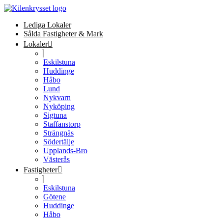
Lediga Lokaler
Sålda Fastigheter & Mark
Lokaler
Eskilstuna
Huddinge
Håbo
Lund
Nykvarn
Nyköping
Sigtuna
Staffanstorp
Strängnäs
Södertälje
Upplands-Bro
Västerås
Fastigheter
Eskilstuna
Götene
Huddinge
Håbo