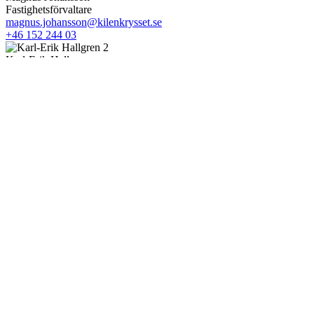
Fastighetsförvaltare
magnus.johansson@kilenkrysset.se
+46 152 244 03
Karl-Erik Hallgren
Drifttekniker
karl-erik.hallgren@kilenkrysset.se
+46 152 244 59
Fler lokaler i Håbo
Hyrdon sverige AB
Väppeby 7:253
Spjutvägen 28B
Lokalyta:
450 kvm
Kontakta oss