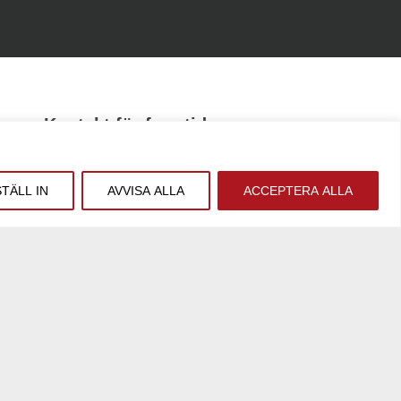
Kontakt för framtiden
Tillsammans med våra
affärsutvecklare
hittar vi bra
lösningar för era framtidsplaner.
STÄLL IN
AVVISA ALLA
ACCEPTERA ALLA