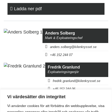
Ladda ner pdf
Anders Solberg
Mark & Exploateringschef
anders.solberg@kilenkrysset.se
+46 152 244 07
Fredrik Granlund
Exploateringsingenjör
fredrik.granlund@kilenkrysset.se
+46 152 244 06
Vi värdesätter din integritet
Vi använder cookies för att förbättra din webbupplevelse, visa
personliga annonser eller innehåll och analysera vår trafik.