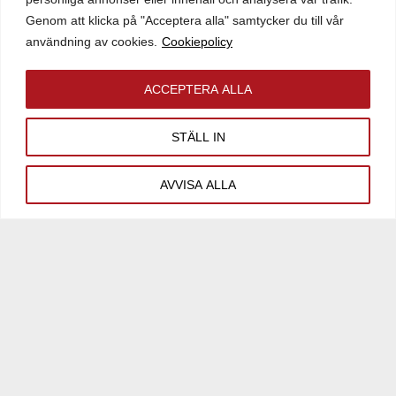
Genom att klicka på "Acceptera alla" samtycker du till vår
Mer råmark i Sigtuna
användning av cookies.
Cookiepolicy
ACCEPTERA ALLA
Venngarn 1:1
STÄLL IN
Sigtuna
Tomtyta:
4 044 642 kvm
AVVISA ALLA