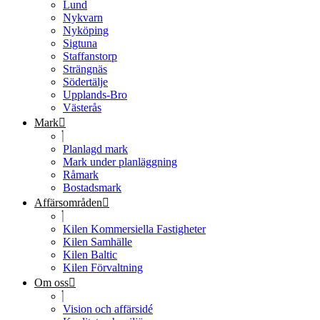
Lund
Nykvarn
Nyköping
Sigtuna
Staffanstorp
Strängnäs
Södertälje
Upplands-Bro
Västerås
Mark
Planlagd mark
Mark under planläggning
Råmark
Bostadsmark
Affärsområden
Kilen Kommersiella Fastigheter
Kilen Samhälle
Kilen Baltic
Kilen Förvaltning
Om oss
Vision och affärsidé