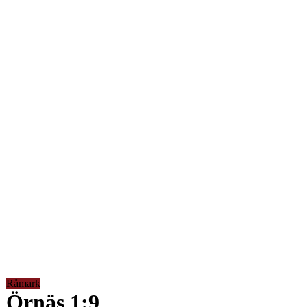
Råmark
Örnäs 1:9