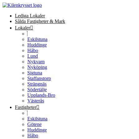
Lediga Lokaler
Sålda Fastigheter & Mark
Lokaler
Eskilstuna
Huddinge
Håbo
Lund
Nykvarn
Nyköping
Sigtuna
Staffanstorp
Strängnäs
Södertälje
Upplands-Bro
Västerås
Fastigheter
Eskilstuna
Götene
Huddinge
Håbo