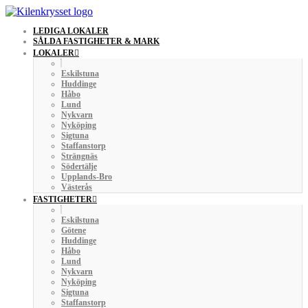
LEDIGA LOKALER
SÅLDA FASTIGHETER & MARK
LOKALER
Eskilstuna
Huddinge
Håbo
Lund
Nykvarn
Nyköping
Sigtuna
Staffanstorp
Strängnäs
Södertälje
Upplands-Bro
Västerås
FASTIGHETER
Eskilstuna
Götene
Huddinge
Håbo
Lund
Nykvarn
Nyköping
Sigtuna
Staffanstorp