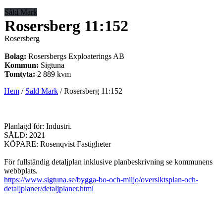
Såld Mark
Rosersberg 11:152
Rosersberg
Bolag:
Rosersbergs Exploaterings AB
Kommun:
Sigtuna
Tomtyta:
2 889 kvm
Hem
/
Såld Mark
/
Rosersberg 11:152
Planlagd för: Industri.
SÅLD: 2021
KÖPARE: Rosenqvist Fastigheter
För fullständig detaljplan inklusive planbeskrivning se kommunens
webbplats.
https://www.sigtuna.se/bygga-bo-och-miljo/oversiktsplan-och-
detaljplaner/detaljplaner.html