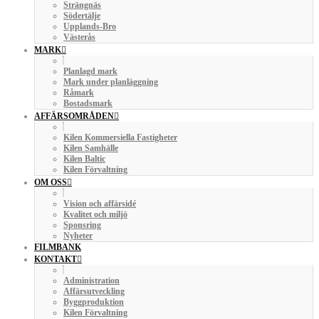
Strängnäs
Södertälje
Upplands-Bro
Västerås
MARK
Planlagd mark
Mark under planläggning
Råmark
Bostadsmark
AFFÄRSOMRÅDEN
Kilen Kommersiella Fastigheter
Kilen Samhälle
Kilen Baltic
Kilen Förvaltning
OM OSS
Vision och affärsidé
Kvalitet och miljö
Sponsring
Nyheter
FILMBANK
KONTAKT
Administration
Affärsutveckling
Byggproduktion
Kilen Förvaltning