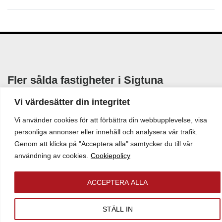
Fler sålda fastigheter i Sigtuna
Vi värdesätter din integritet
SÅLD FASTIGHET
Vi använder cookies för att förbättra din webbupplevelse, visa
personliga annonser eller innehåll och analysera vår trafik.
Rosersberg 11:139
Genom att klicka på "Acceptera alla" samtycker du till vår
Tenngatan 1
användning av cookies.
Cookiepolicy
Lokalyta:
6 256 kvm
Tomtyta:
44 860 kvm
ACCEPTERA ALLA
STÄLL IN