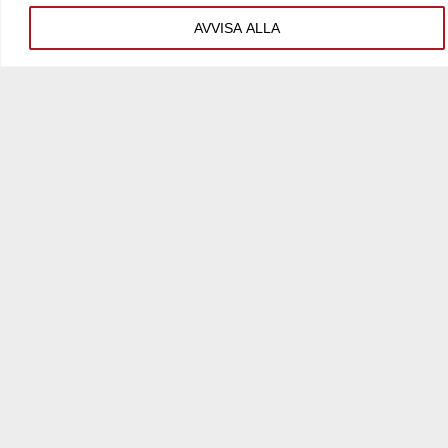
AVVISA ALLA
KONTAKTA OSS
Strängnäs
Kilenvägen 3