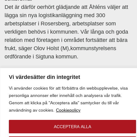
Det är därför oerhört glädjande att Åhléns väljer att
lägga sin nya logistikanläggning med 300
arbetsplatser i Rosersberg, arbetsplatser som
verkligen behövs i kommunen. Vår långa och goda
relation med företagen i området fortsätter att bära
frukt, säger Olov Holst (M),kommunstyrelsens
ordförande i Sigtuna kommun.
FAKTA
Vi värdesätter din integritet
Med säte i Borås verkar Bockasjökoncernen inom
förvaltning och fastighetsutveckling, inom
Vi använder cookies för att förbättra din webbupplevelse, visa
logistikområdet på strategiska logistikorter i Sverige.
personliga annonser eller innehåll och analysera vår trafik.
Genom att klicka på "Acceptera alla" samtycker du till vår
Med säte i Strängnäs verkar Kilenkryssetkoncernen
användning av cookies.
Cookiepolicy
inom förvaltning och fastighetsutveckling av
kommersiella fastigheter. Koncernen ägs av Jan
ACCEPTERA ALLA
Persson. Familjeföretaget Åhléns grundades 1899 i
Insjön och är idag ett av Sveriges starkaste