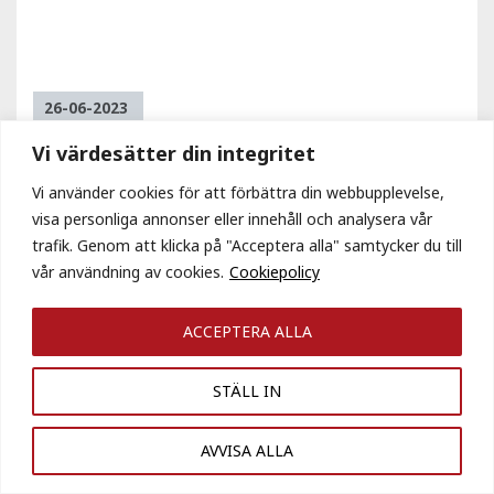
26-06-2023
Vi värdesätter din integritet
Kilenkrysset Sweden köper fastigheten
Sigtuna Vallstanäs 2:351, inom Stockholm
Vi använder cookies för att förbättra din webbupplevelse,
Nord Logistikområde, Sigtuna kommun
visa personliga annonser eller innehåll och analysera vår
trafik. Genom att klicka på "Acceptera alla" samtycker du till
vår användning av cookies.
Cookiepolicy
ACCEPTERA ALLA
STÄLL IN
AVVISA ALLA