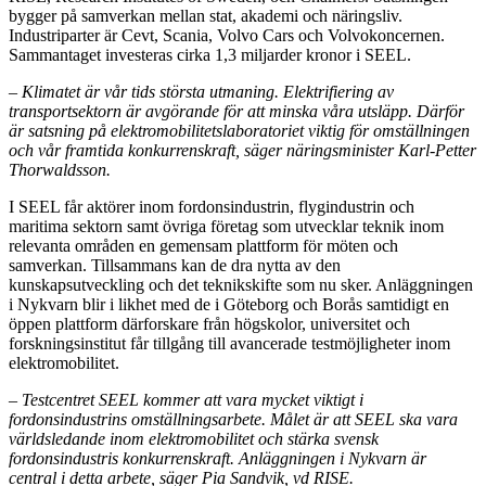
bygger på samverkan mellan stat, akademi och näringsliv.
Industriparter är Cevt, Scania, Volvo Cars och Volvokoncernen.
Sammantaget investeras cirka 1,3 miljarder kronor i SEEL.
– Klimatet är vår tids största utmaning. Elektrifiering av
transportsektorn är avgörande för att minska våra utsläpp. Därför
är satsning på elektromobilitetslaboratoriet viktig för omställningen
och vår framtida konkurrenskraft, säger näringsminister Karl-Petter
Thorwaldsson.
I SEEL får aktörer inom fordonsindustrin, flygindustrin och
maritima sektorn samt övriga företag som utvecklar teknik inom
relevanta områden en gemensam plattform för möten och
samverkan. Tillsammans kan de dra nytta av den
kunskapsutveckling och det teknikskifte som nu sker. Anläggningen
i Nykvarn blir i likhet med de i Göteborg och Borås samtidigt en
öppen plattform därforskare från högskolor, universitet och
forskningsinstitut får tillgång till avancerade testmöjligheter inom
elektromobilitet.
–
Testcentret SEEL kommer att vara mycket viktigt i
fordonsindustrins omställningsarbete. Målet är att SEEL ska vara
världsledande inom elektromobilitet och stärka svensk
fordonsindustris konkurrenskraft. Anläggningen i Nykvarn är
central i detta arbete, säger Pia Sandvik, vd RISE.