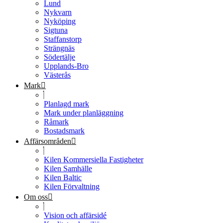
Lund
Nykvarn
Nyköping
Sigtuna
Staffanstorp
Strängnäs
Södertälje
Upplands-Bro
Västerås
Mark
Planlagd mark
Mark under planläggning
Råmark
Bostadsmark
Affärsområden
Kilen Kommersiella Fastigheter
Kilen Samhälle
Kilen Baltic
Kilen Förvaltning
Om oss
Vision och affärsidé