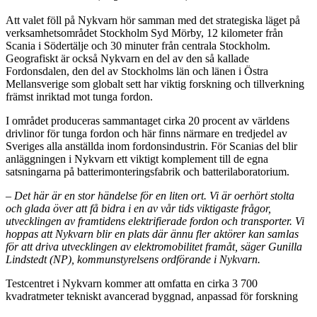
Att valet föll på Nykvarn hör samman med det strategiska läget på
verksamhetsområdet Stockholm Syd Mörby, 12 kilometer från
Scania i Södertälje och 30 minuter från centrala Stockholm.
Geografiskt är också Nykvarn
en del av den så kallade
Fordonsdalen, den del av Stockholms län och länen i Östra
Mellansverige som globalt sett har viktig forskning och tillverkning
främst inriktad mot tunga fordon.
I området produceras sammantaget cirka 20 procent av världens
drivlinor för tunga fordon och här finns närmare en tredjedel av
Sveriges alla anställda inom fordonsindustrin. För Scanias del blir
anläggningen i Nykvarn ett viktigt komplement till de egna
satsningarna på batterimonteringsfabrik och batterilaboratorium.
– Det här är en stor händelse för en liten ort. Vi är oerhört stolta
och glada över att få bidra i en av vår tids viktigaste frågor,
utvecklingen av framtidens elektrifierade fordon och transporter.
Vi
hoppas att Nykvarn blir en plats där ännu fler aktörer kan samlas
för att driva utvecklingen av elektromobilitet framåt
, säger Gunilla
Lindstedt (NP), kommunstyrelsens ordförande i Nykvarn.
Testcentret i Nykvarn kommer att omfatta en cirka 3 700
kvadratmeter tekniskt avancerad byggnad, anpassad för forskning
och utveckling av elektrifierade drivlinor och fordonsbatterier för