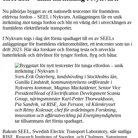
Nu påbörjas bygget av ett nationellt testcenter för framtidens
eldrivna fordon – SEEL i Nykvarn. Anläggningen får en unik
inriktning mot tunga fordon och blir en viktig del i utvecklingen av
framtidens elektrifierade transporter.
I Nykvarn togs i dag det första spadtaget till en av SEELs
anläggningar för framtidens elektromobilitet, ett testcenter som tas i
drift 2023. Här ska forskare och företag testa och utveckla
batteriteknik och drivlinor för tyngre fordon, flyg och båtar.
Sven-Erik Österberg, landshövding i Stockholms län,
Gunilla Lindstedt, kommunstyrelsens ordförande i
Nykvarns kommun, Magnus Mackaldener, Senior Vice
President/Head of Electrification Development Scania
Group, näringsminister Karl-Petter
Thorwaldsson,
Pia Sandvik, vd RISE, Jan Persson, vd Kilenkrysset
och Rémy Kolessar, chef för avdelningen Forskning,
innovation och affärsutveckling på Energimyndigheten
tar tillsammans det första spadtaget.
Bakom SEEL, Swedish Electric Transport Laboratory, står statliga
RISE, Research Institutes of Sweden, och Chalmers. Satsningen