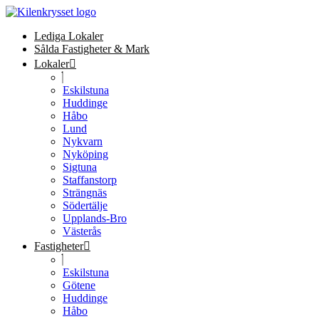
Lediga Lokaler
Sålda Fastigheter & Mark
Lokaler
Eskilstuna
Huddinge
Håbo
Lund
Nykvarn
Nyköping
Sigtuna
Staffanstorp
Strängnäs
Södertälje
Upplands-Bro
Västerås
Fastigheter
Eskilstuna
Götene
Huddinge
Håbo