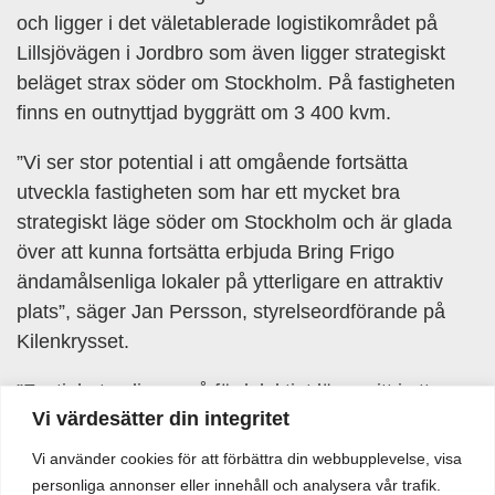
och ligger i det väletablerade logistikområdet på
Lillsjövägen i Jordbro som även ligger strategiskt
beläget strax söder om Stockholm. På fastigheten
finns en outnyttjad byggrätt om 3 400 kvm.
”Vi ser stor potential i att omgående fortsätta
utveckla fastigheten som har ett mycket bra
strategiskt läge söder om Stockholm och är glada
över att kunna fortsätta erbjuda Bring Frigo
ändamålsenliga lokaler på ytterligare en attraktiv
plats”, säger Jan Persson, styrelseordförande på
Kilenkrysset.
”Fastigheten ligger på fördelaktigt läge mitt i ett
Vi värdesätter din integritet
expansivt kluster för aktörer inom
livsmedelsindustrin. Genom försäljningen frigör vi
Vi använder cookies för att förbättra din webbupplevelse, visa
mark och skapar förutsättningar för ännu mer
personliga annonser eller innehåll och analysera vår trafik.