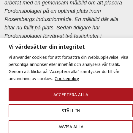
arbetat med en gemensam målbild om att placera
Fordonsbolaget på en optimal plats inom
Rosersbergs industriområde. En målbild där alla
bitar nu fallit på plats. Sedan tidigare har
Fordonsbolaget förvärvat två fastigheter i
Rosersberg intill e4an för att säkerställa bolagets
Vi värdesätter din integritet
framtida etablering och expansion tillsammans med
Vi använder cookies för att förbättra din webbupplevelse, visa
Kilenkrysset säger Danny Attar, vd Fordonsbolaget.
personliga annonser eller innehåll och analysera vår trafik.
Genom att klicka på "Acceptera alla" samtycker du till vår
För mer information, vänligen kontakta
användning av cookies.
Cookiepolicy
Jan Persson
, vd, ägare och styrelseordförande
ACCEPTERA ALLA
Kilenkrysset AB
E-post:
jan.persson@kilenkrysset.se
STÄLL IN
Telefon: 070- 766 54 04
Danny Attar
, vd Fordonsbolaget
AVVISA ALLA
E-post:
Danny.attar@fordonsbolaget.se