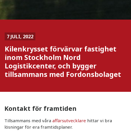
7 JULI, 2022
Kilenkrysset förvärvar fastighet
inom Stockholm Nord
Logistikcenter, och bygger
tillsammans med Fordonsbolaget
Kontakt för framtiden
Tillsammans med våra
affärsutvecklare
hittar vi bra
lösningar för era framtidsplaner.