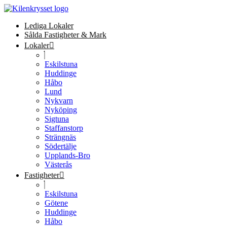
Lediga Lokaler
Sålda Fastigheter & Mark
Lokaler
Eskilstuna
Huddinge
Håbo
Lund
Nykvarn
Nyköping
Sigtuna
Staffanstorp
Strängnäs
Södertälje
Upplands-Bro
Västerås
Fastigheter
Eskilstuna
Götene
Huddinge
Håbo