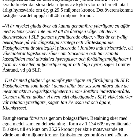
kvadratmeter där stora delar utgörs av kylda ytor och har ett totalt
årligt hyresvärde om drygt 29,5 miljoner kronor. Det överenskomna
fastighetsvärdet uppgår till 465 miljoner kronor.
–
Vi är mycket glada över att kunna genomföra ytterligare en affär
med Kilenkrysset. Inte minst att de återigen väljer att delvis
återinvestera i SLP genom nyemitterade aktier, vilket är en tydlig
bekräftelse på vår långsiktiga strategi och värdeskapande.
Fastigheterna är strategiskt placerade i Jordbro industriområde, ett
väletablerat logistiknav söder om Stockholm och har stabila
kassaflöden med attraktiva hyresgäster och förädlingsmöjligheter i
form av solceller, miljöcertifieringar och låga hyror
, säger Tommy
Åstrand, vd på SLP.
–
Det är med glädje vi genomför ytterligare en försäljning till SLP.
Fastigheterna som ingår i denna affär bör ses som några utav de
mest attraktiva logistikfastigheterna inom Jordbro industriområde.
Genom affären utökar vi även vårt aktieägande i SLP, vilket stärker
vår relation ytterligare, säger Jan Persson vd och ägare,
Kilenkrysset.
Fastigheterna förvärvas genom bolagsaffärer. Betalning sker med
egna medel samt en delbetalning i form av 1 134 699 nyemitterade
B-aktier, till en kurs om 35,25 kronor per aktie motsvarande ett
värde om 40 miljoner kronor. Emissionen genomförs med stöd av