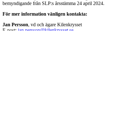
bemyndigande från SLP:s årsstämma 24 april 2024.
För mer information vänligen kontakta:
Jan Persson
, vd och ägare Kilenkrysset
E-post:
jan.persson@kilenkrysset.se
Telefon: 070- 766 54 04
Tommy Åstrand
, vd SLP
E-post:
tommy@slproperty.se
Telefon: 070- 545 59 97
SLP – Swedish Logistic Property
Swedish Logistic Property – SLP
– är ett svenskt fastighetsbolag som förvärvar, förädlar och förvaltar
logistikfastigheter med hållbarhet i fokus. Värdetillväxt skapas
genom löpande utveckling och förädling av fastigheterna, som är
belägna i Sveriges viktigaste logistikpunkter. Fastighetsbeståndet
omfattar en uthyrningsbar yta om cirka 1 325 000 kvm. SLP är en
partner som tar ansvar och därmed skapar värden för såväl
hyresgäster som för bolaget och dess aktieägare. SLP:s B-aktie är
noterad på Nasdaq Stockholm Mid Cap. För mer information om
SLP: slproperty.se
Kilenkrysset
är en privatägd fastighetskoncern med affärsidé att
bygga, äga och förvalta fastigheter. Goda relationer är vårt signum