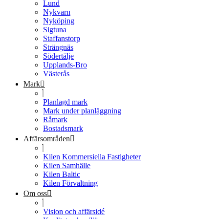
Lund
Nykvarn
Nyköping
Sigtuna
Staffanstorp
Strängnäs
Södertälje
Upplands-Bro
Västerås
Mark
Planlagd mark
Mark under planläggning
Råmark
Bostadsmark
Affärsområden
Kilen Kommersiella Fastigheter
Kilen Samhälle
Kilen Baltic
Kilen Förvaltning
Om oss
Vision och affärsidé