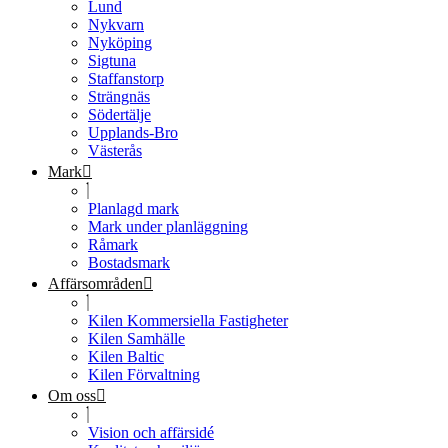
Lund
Nykvarn
Nyköping
Sigtuna
Staffanstorp
Strängnäs
Södertälje
Upplands-Bro
Västerås
Mark
Planlagd mark
Mark under planläggning
Råmark
Bostadsmark
Affärsområden
Kilen Kommersiella Fastigheter
Kilen Samhälle
Kilen Baltic
Kilen Förvaltning
Om oss
Vision och affärsidé