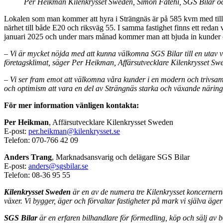
Per Heikman Kilenkrysset Sweden, Simon Fatehi, SGS Bilar och
Lokalen som man kommer att hyra i Strängnäs är på 585 kvm med tillh
närhet till både E20 och riksväg 55. I samma fastighet finns ett redan
januari 2025 och under mars månad kommer man att bjuda in kunder o
–
Vi är mycket nöjda med att kunna välkomna SGS Bilar till en utav vå
företagsklimat, säger Per Heikman, Affärsutvecklare Kilenkrysset Sw
–
Vi ser fram emot att välkomna våra kunder i en modern och trivsam mil
och optimism att vara en del av Strängnäs starka och växande närin
För mer information vänligen kontakta:
Per Heikman
, Affärsutvecklare Kilenkrysset Sweden
E-post:
per.heikman@kilenkrysset.se
Telefon: 070-766 42 09
Anders Trang
, Marknadsansvarig och delägare SGS Bilar
E-post:
anders@sgsbilar.se
Telefon: 08-36 95 55
Kilenkrysset Sweden
är en av de numera tre Kilenkrysset koncernern
växer. Vi bygger, äger och förvaltar fastigheter på mark vi själva äg
SGS Bilar
är en erfaren bilhandlare för förmedling, köp och sälj av 