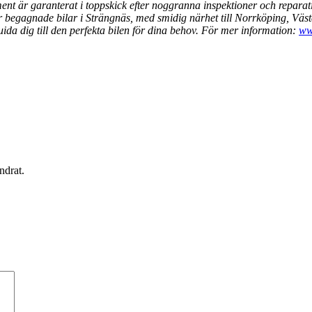
timent är garanterat i toppskick efter noggranna inspektioner och repara
för begagnade bilar i Strängnäs, med smidig närhet till Norrköping, Väs
ida dig till den perfekta bilen för dina behov. För mer information:
ww
ndrat.
ernamn