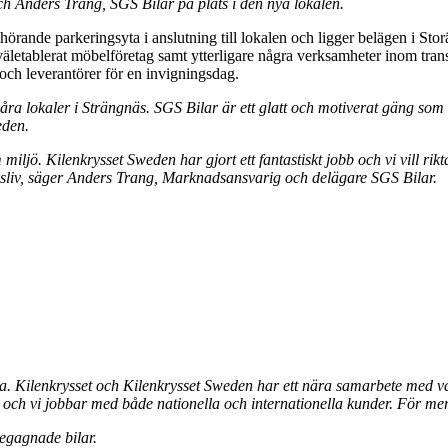
 Anders Trang, SGS Bilar på plats i den nya lokalen.
örande parkeringsyta i anslutning till lokalen och ligger belägen i S
 väletablerat möbelföretag samt ytterligare några verksamheter inom tran
ch leverantörer för en invigningsdag.
ra lokaler i Strängnäs. SGS Bilar är ett glatt och motiverat gäng som g
eden.
jö. Kilenkrysset Sweden har gjort ett fantastiskt jobb och vi vill rikta
gsliv, säger Anders Trang, Marknadsansvarig och delägare SGS Bilar.
a. Kilenkrysset och Kilenkrysset Sweden har ett nära samarbete med va
er och vi jobbar med både nationella och internationella kunder. För m
begagnade bilar.