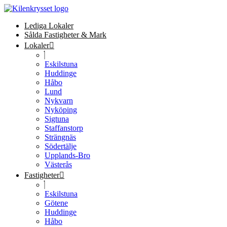
Lediga Lokaler
Sålda Fastigheter & Mark
Lokaler
Eskilstuna
Huddinge
Håbo
Lund
Nykvarn
Nyköping
Sigtuna
Staffanstorp
Strängnäs
Södertälje
Upplands-Bro
Västerås
Fastigheter
Eskilstuna
Götene
Huddinge
Håbo