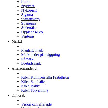
Lund
Nykvarn
Nyköping
Sigtuna
Staffanstorp
Strängnäs
Södertälje
Upplands-Bro
Västerås
Mark
Planlagd mark
Mark under planläggning
Råmark
Bostadsmark
Affärsområden
Kilen Kommersiella Fastigheter
Kilen Samhälle
Kilen Baltic
Kilen Förvaltning
Om oss
Vision och affärsidé