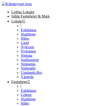
Lediga Lokaler
Sålda Fastigheter & Mark
Lokaler
Eskilstuna
Huddinge
Håbo
Lund
Nykvarn
Nyköping
Sigtuna
Staffanstorp
Strängnäs
Södertälje
Upplands-Bro
Västerås
Fastigheter
Eskilstuna
Götene
Huddinge
Håbo