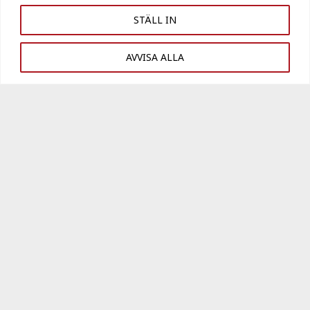
STÄLL IN
STAFFANSTORPS KOMMUN
AVVISA ALLA
Kronoslätt 1:4 byggnad
2 -1001
Kronoslätt 1:4 byggnad 71-1001
(Lokaler)
Västanvägen
Hyresgäst: Abbekås Åkeri
Lokalyta:
1 110 kvm
Visa objekt
PN PLAST AB
Kronoslätt 1:4 byggnad
1 -1009
Västanvägen
Lokalyta:
900 kvm