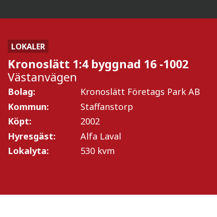
Kronoslätt 1:4 byggnad 16 -1001
(Lokaler)
LOKALER
Hyresgäst: Alfa Laval Lund AB
Kronoslätt 1:4 byggnad 16 -1002
Visa objekt
Västanvägen
Bolag:
Kronoslätt Företags Park AB
Kommun:
Staffanstorp
Köpt:
2002
Hyresgäst:
Alfa Laval
Lokalyta:
530 kvm