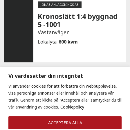
JONAB ANLÄGGNINGS AB
Kronoslätt 1:4 byggnad
5 -1001
Västanvägen
Lokalyta:
600 kvm
Vi värdesätter din integritet
POLYBASE AB
Vi använder cookies för att förbättra din webbupplevelse,
Kronoslätt 1:4 byggnad
visa personliga annonser eller innehåll och analysera vår
3 -1001
trafik. Genom att klicka på "Acceptera alla" samtycker du till
Västanvägen
vår användning av cookies.
Cookiepolicy
Lokalyta:
2 400 kvm
ACCEPTERA ALLA