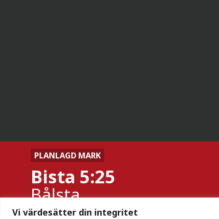
PLANLAGD MARK
Bista 5:25
Bålsta
Vi värdesätter din integritet
Bolag:
KilenX 162 AB
Tom