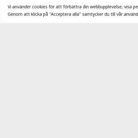
Kommun:
Håbo
Vi använder cookies för att förbättra din webbupplevelse, visa per
Genom att klicka på "Acceptera alla" samtycker du till vår använd
Hem
/
Planlagd mark
/
Bista 5:25
Planlagd för: Industri.
För fullständig detaljplan inklusiv
https://www.habo.se/bygga-bo-och
planarbete/detaljplaner.html