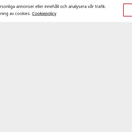
sonliga annonser eller innehåll och analysera vår trafik.
ning av cookies.
Cookiepolicy
e planbeskrivning, se kommunens webbplats.
-miljo/kommunens-