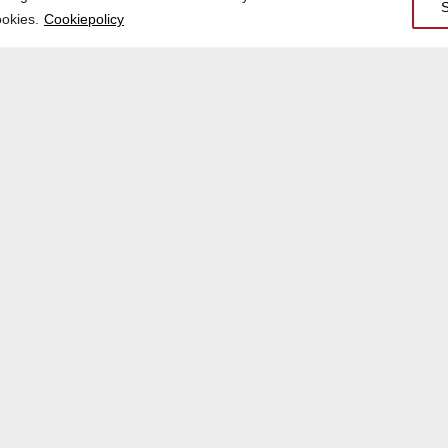
ookies.
Cookiepolicy
anbeskrivning, se kommunens webbplats.
o/kommunens-planarbete/detaljplaner.html