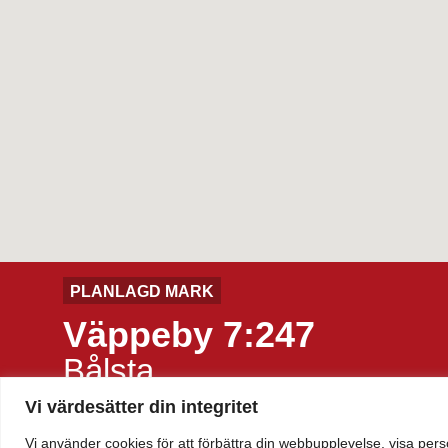
PLANLAGD MARK
Väppeby 7:247
Bålsta
Vi värdesätter din integritet
Bolag:
KilenX 132 AB
Tom
Kommun:
Håbo
Vi använder cookies för att förbättra din webbupplevelse, visa pers