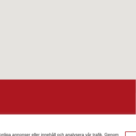
tyta:
4 993 kvm
onliga annonser eller innehåll och analysera vår trafik. Genom