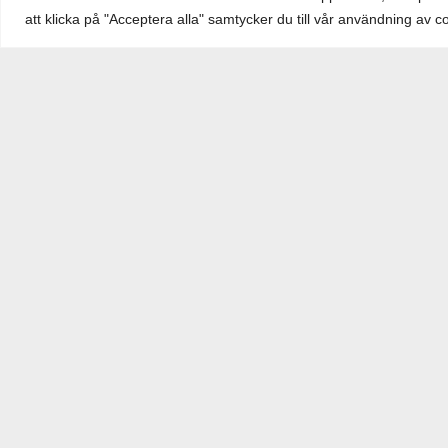
att klicka på "Acceptera alla" samtycker du till vår användning av c
Hem
/
Planlagd mark
/
Väppeby 7:247
Planlagd för: Industri, lager, logistik.
För fullständig detaljplan inklusive pl
https://www.habo.se/bygga-bo-och-milj
Ladda ner pdf