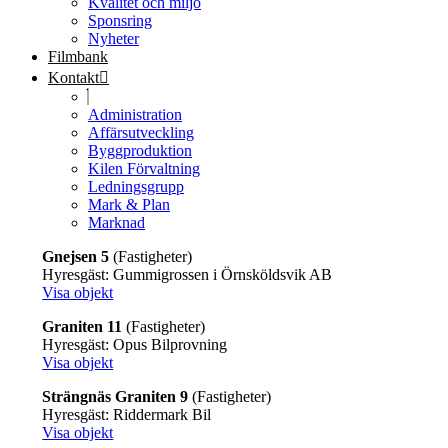
Kvalitet och miljö
Sponsring
Nyheter
Filmbank
Kontakt
Administration
Affärsutveckling
Byggproduktion
Kilen Förvaltning
Ledningsgrupp
Mark & Plan
Marknad
Gnejsen 5
(Fastigheter)
Hyresgäst: Gummigrossen i Örnsköldsvik AB
Visa objekt
Graniten 11
(Fastigheter)
Hyresgäst: Opus Bilprovning
Visa objekt
Strängnäs Graniten 9
(Fastigheter)
Hyresgäst: Riddermark Bil
Visa objekt