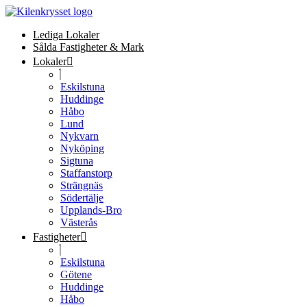
Lediga Lokaler
Sålda Fastigheter & Mark
Lokaler
Eskilstuna
Huddinge
Håbo
Lund
Nykvarn
Nyköping
Sigtuna
Staffanstorp
Strängnäs
Södertälje
Upplands-Bro
Västerås
Fastigheter
Eskilstuna
Götene
Huddinge
Håbo