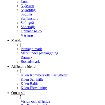
Lund
Nykvarn
Nyköping
Sigtuna
Staffanstorp
Strängnäs
Södertälje
Upplands-Bro
Västerås
Mark
Planlagd mark
Mark under planläggning
Råmark
Bostadsmark
Affärsområden
Kilen Kommersiella Fastigheter
Kilen Samhälle
Kilen Baltic
Kilen Förvaltning
Om oss
Vision och affärsidé