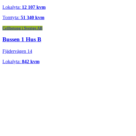
Lokalyta:
12 107 kvm
Tomtyta:
51 340 kvm
Cellbetong i Sverige AB
Bussen 1 Hus B
Fjädervägen 14
Lokalyta:
842 kvm
Flera hyresgäster
Gorsinge 1:91
Malmbyvägen 24a
Lokalyta:
10 000 kvm
Tomtyta:
27 295 kvm
PostNord Group AB