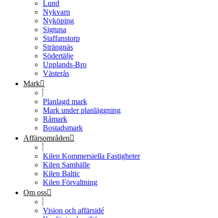
Lund
Nykvarn
Nyköping
Sigtuna
Staffanstorp
Strängnäs
Södertälje
Upplands-Bro
Västerås
Mark
Planlagd mark
Mark under planläggning
Råmark
Bostadsmark
Affärsområden
Kilen Kommersiella Fastigheter
Kilen Samhälle
Kilen Baltic
Kilen Förvaltning
Om oss
Vision och affärsidé