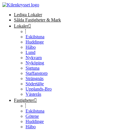
Lediga Lokaler
Sålda Fastigheter & Mark
Lokaler
Eskilstuna
Huddinge
Håbo
Lund
Nykvarn
Nyköping
Sigtuna
Staffanstorp
Strängnäs
Södertälje
Upplands-Bro
Västerås
Fastigheter
Eskilstuna
Götene
Huddinge
Håbo