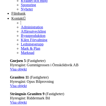
Kvalitet och miljö
Sponsring
Nyheter
Filmbank
Kontakt
Administration
Affärsutveckling
Byggproduktion
Kilen Förvaltning
Ledningsgrupp
Mark & Plan
Marknad
Gnejsen 5
(Fastigheter)
Hyresgäst: Gummigrossen i Örnsköldsvik AB
Visa objekt
Graniten 11
(Fastigheter)
Hyresgäst: Opus Bilprovning
Visa objekt
Strängnäs Graniten 9
(Fastigheter)
Hyresgäst: Riddermark Bil
Visa objekt