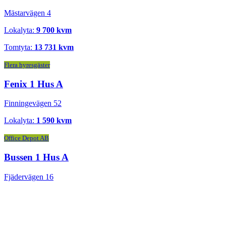
Mästarvägen 4
Lokalyta:
9 700 kvm
Tomtyta:
13 731 kvm
Flera hyresgäster
Fenix 1 Hus A
Finningevägen 52
Lokalyta:
1 590 kvm
Office Depot AB
Bussen 1 Hus A
Fjädervägen 16
Lokalyta:
12 107 kvm
Tomtyta:
51 340 kvm