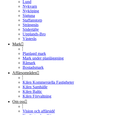
Lund
Nykvarn
Nyköping
Sigtuna
Staffanstorp
Strängnäs
Södertälje
Upplands-Bro
Västerås
Mark
Planlagd mark
Mark under planläggning
Råmark
Bostadsmark
Affärsområden
Kilen Kommersiella Fastigheter
Kilen Samhälle
Kilen Baltic
Kilen Förvaltning
Om oss
Vision och affärsidé