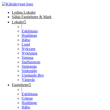
Lediga Lokaler
Sålda Fastigheter & Mark
Lokaler
Eskilstuna
Huddinge
Håbo
Lund
Nykvarn
Nyköping
Sigtuna
Staffanstorp
Strängnäs
Södertälje
Upplands-Bro
Västerås
Fastigheter
Eskilstuna
Götene
Huddinge
Håbo