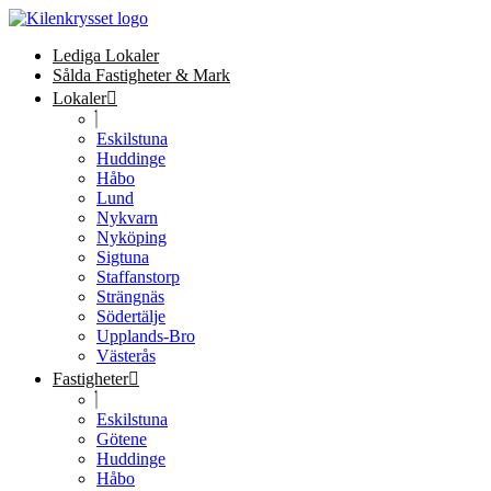
Lediga Lokaler
Sålda Fastigheter & Mark
Lokaler
Eskilstuna
Huddinge
Håbo
Lund
Nykvarn
Nyköping
Sigtuna
Staffanstorp
Strängnäs
Södertälje
Upplands-Bro
Västerås
Fastigheter
Eskilstuna
Götene
Huddinge
Håbo