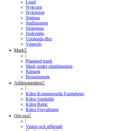
Lund
Nykvarn
Nyköping
Sigtuna
Staffanstorp
Strängnäs
Södertälje
Upplands-Bro
Västerås
Mark
Planlagd mark
Mark under planläggning
Råmark
Bostadsmark
Affärsområden
Kilen Kommersiella Fastigheter
Kilen Samhälle
Kilen Baltic
Kilen Förvaltning
Om oss
Vision och affärsidé