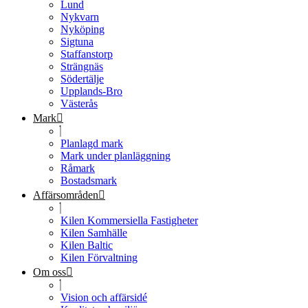
Lund
Nykvarn
Nyköping
Sigtuna
Staffanstorp
Strängnäs
Södertälje
Upplands-Bro
Västerås
Mark
Planlagd mark
Mark under planläggning
Råmark
Bostadsmark
Affärsområden
Kilen Kommersiella Fastigheter
Kilen Samhälle
Kilen Baltic
Kilen Förvaltning
Om oss
Vision och affärsidé