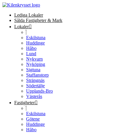
Lediga Lokaler
Sålda Fastigheter & Mark
Lokaler
Eskilstuna
Huddinge
Håbo
Lund
Nykvarn
Nyköping
Sigtuna
Staffanstorp
Strängnäs
Södertälje
Upplands-Bro
Västerås
Fastigheter
Eskilstuna
Götene
Huddinge
Håbo