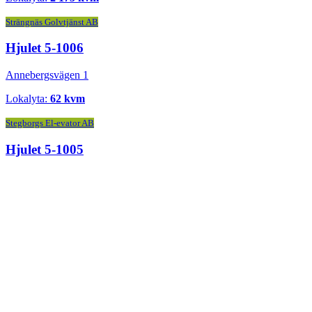
Strängnäs Golvtjänst AB
Hjulet 5-1006
Annebergsvägen 1
Lokalyta:
62 kvm
Stegborgs El-evator AB
Hjulet 5-1005
Annebergsvägen 1
Lokalyta:
372 kvm
Anderssons Rörservice AB
Hjulet 5-1004
Annebergsvägen 1
Lokalyta:
252 kvm