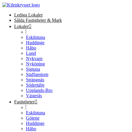
Lediga Lokaler
Sålda Fastigheter & Mark
Lokaler
Eskilstuna
Huddinge
Håbo
Lund
Nykvarn
Nyköping
Sigtuna
Staffanstorp
Strängnäs
Södertälje
Upplands-Bro
Västerås
Fastigheter
Eskilstuna
Götene
Huddinge
Håbo