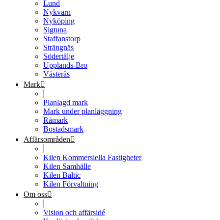
Lund
Nykvarn
Nyköping
Sigtuna
Staffanstorp
Strängnäs
Södertälje
Upplands-Bro
Västerås
Mark
Planlagd mark
Mark under planläggning
Råmark
Bostadsmark
Affärsområden
Kilen Kommersiella Fastigheter
Kilen Samhälle
Kilen Baltic
Kilen Förvaltning
Om oss
Vision och affärsidé