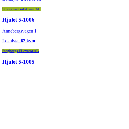
Strängnäs Golvtjänst AB
Hjulet 5-1006
Annebergsvägen 1
Lokalyta:
62 kvm
Stegborgs El-evator AB
Hjulet 5-1005
Annebergsvägen 1
Lokalyta:
372 kvm
Dahl Sverige AB
Hjulet 5-1003
Annebergsvägen 1
Lokalyta:
720 kvm