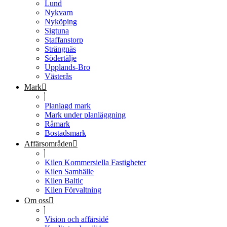
Lund
Nykvarn
Nyköping
Sigtuna
Staffanstorp
Strängnäs
Södertälje
Upplands-Bro
Västerås
Mark
Planlagd mark
Mark under planläggning
Råmark
Bostadsmark
Affärsområden
Kilen Kommersiella Fastigheter
Kilen Samhälle
Kilen Baltic
Kilen Förvaltning
Om oss
Vision och affärsidé