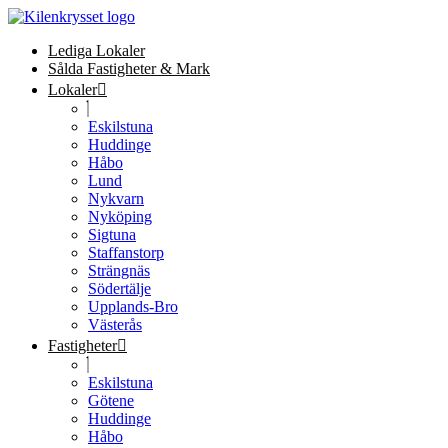
Lediga Lokaler
Sålda Fastigheter & Mark
Lokaler
Eskilstuna
Huddinge
Håbo
Lund
Nykvarn
Nyköping
Sigtuna
Staffanstorp
Strängnäs
Södertälje
Upplands-Bro
Västerås
Fastigheter
Eskilstuna
Götene
Huddinge
Håbo