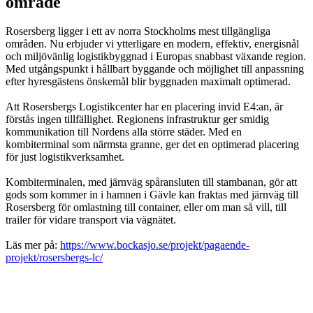
område
Rosersberg ligger i ett av norra Stockholms mest tillgängliga
områden. Nu erbjuder vi ytterligare en modern, effektiv, energisnål
och miljövänlig logistikbyggnad i Europas snabbast växande region.
Med utgångspunkt i hållbart byggande och möjlighet till anpassning
efter hyresgästens önskemål blir byggnaden maximalt optimerad.
Att Rosersbergs Logistikcenter har en placering invid E4:an, är
förstås ingen tillfällighet. Regionens infrastruktur ger smidig
kommunikation till Nordens alla större städer. Med en
kombiterminal som närmsta granne, ger det en optimerad placering
för just logistikverksamhet.
Kombiterminalen, med järnväg spåransluten till stambanan, gör att
gods som kommer in i hamnen i Gävle kan fraktas med järnväg till
Rosersberg för omlastning till container, eller om man så vill, till
trailer för vidare transport via vägnätet.
Läs mer på:
https://www.bockasjo.se/projekt/pagaende-
projekt/rosersbergs-lc/