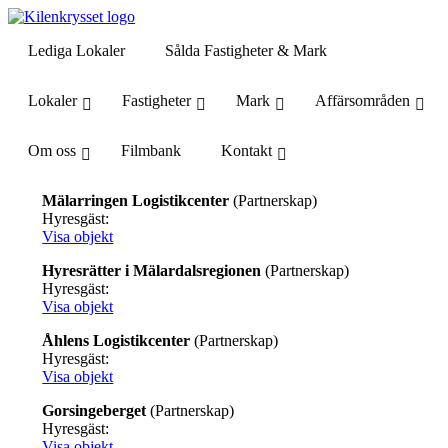
Lediga Lokaler
Sålda Fastigheter & Mark
Lokaler
Fastigheter
Mark
Affärsområden
Om oss
Filmbank
Kontakt
Mälarringen Logistikcenter
(Partnerskap)
Hyresgäst:
Visa objekt
Hyresrätter i Mälardalsregionen
(Partnerskap)
Hyresgäst:
Visa objekt
Åhlens Logistikcenter
(Partnerskap)
Hyresgäst:
Visa objekt
Gorsingeberget
(Partnerskap)
Hyresgäst:
Visa objekt